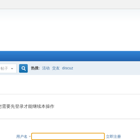
热搜:
活动
交友
discuz
帖子
搜
索
您需要先登录才能继续本操作
用户名
立即注册