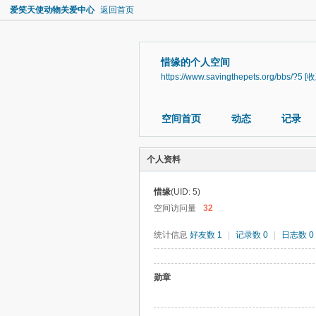
爱笑天使动物关爱中心
返回首页
惜缘的个人空间
https://www.savingthepets.org/bbs/?5
[收
空间首页
动态
记录
个人资料
惜缘
(UID: 5)
空间访问量
32
统计信息
好友数 1
|
记录数 0
|
日志数 0
勋章