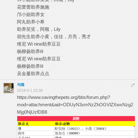
花蕾蕾助养施施
邝小姐助养女
阿丸助养小希
助养笑笑，阿顺，Lily
胡先生助养小黄，佳佳，月亮，秀才
维尼 Wi nine助养豆豆
杨柳扬助养Iil
维尼 Wi nine助养豆豆
杨柳扬助养Iil
吴金蔓助养点点
与猫
#
2
2018-6-1 23:36
https://www.savingthepets.org/bbs/forum.php?
mod=attachment&aid=ODUyN3xmNzZhOGVlZXwxNzg2
Mjg0NjUzfDB8