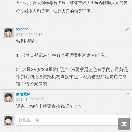
育证明；盲人饲养导盲犬只、肢体重残人士饲养扶助犬只的要
提交残疾人和导盲、扶助犬只的相关证明。
yvonne8
#
4
2011-9-20 23:13
特别提醒：
1. 《养犬登记表》在各个受理委托机构都会有。
2. 犬只2R(6*8.9厘米) 照片2张要求是蓝色背景的。最好是
带狗狗到受理委托机构直接拍照，因为这照片是要通过网
络上传公安局的。
西陵紫风
#
5
2011-11-20 09:20
话说，狗狗上牌要多少钱呢？？？