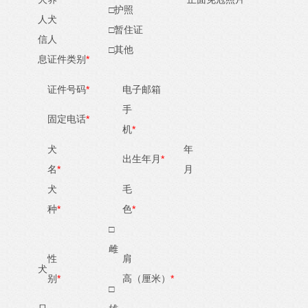
□护照
人
犬
□暂住证
信
人
□其他
*
息
证件类别
*
证件号码
电子邮箱
手
*
固定电话
*
机
犬
年
*
出生年月
*
名
月
犬
毛
*
*
种
色
□
雌
性
肩
犬
*
*
别
高（厘米）
□