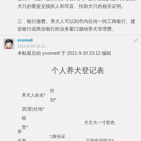
犬只的要提交残疾人和导盲、扶助犬只的相关证明。
三．银行缴费。养犬人可以到市内任何一间工商银行、建
设银行或商业银行的业务窗口缴纳养犬管理费。
yvonne8
#
3
2011-9-20 23:11
本帖最后由 yvonne8 于 2011-9-20 23:12 编辑
个人养犬登记表
性
*
养犬人姓名
*
别
(
)
*
居
暂
住地
籍
犬主大一寸彩色
*
贯
养
□身份证
*
犬
养
正面免冠照片