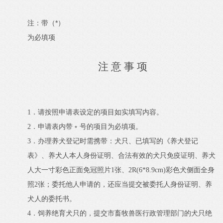
*
注：带（
）
为必填项
注 意 事 项
1
．请按照申请表设定的项目如实填写内容。
2
．申请表内带﹡号的项目为必填项。
3
．办理养犬登记时需携带：犬只、已填写的《养犬登记
表》、养犬人本人身份证明、合法有效的犬只免疫证明、养犬
人大一寸彩色正面免冠照片1张、2R(6*8.9cm)彩色犬侧面全身
照2张；委托他人申请的，还应当提交被委托人身份证明、养
犬人的委托书。
4
．
饲养绝育犬只的，提交市畜牧兽医行政管理部门的犬只绝