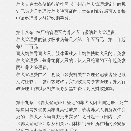
养犬人在本条例施行前按照《广州市养犬管理规定》的规
定已为犬只办理过养犬许可证的，本条例施行后可以直接
申请办理养犬登记续期手续。
第十八条 在严格管理区内养犬应当缴纳养犬管理费。
养犬管理费的征收标准为每只犬第一年五百元，第二年起
每年三百元。
盲人饲养导盲犬只、肢体重残人士饲养扶助犬只的，免缴
养犬管理费；饲养绝育犬只的，从犬只绝育的下年起免缴
两年养犬管理费。
养犬管理费由区、县级市公安机关在办理登记或者登记续
期时征收，上缴市级财政，实行收支两条线管理；养犬行
政管理工作以及相关服务所需经费，列入财政预算。
第十九条 《养犬登记证》登记的养犬人因出国定居、死亡
等原因需要变更为家庭其他成员，或者养犬人居所发生变
更的，养犬人应当自变更事实发生之日起十五日内，持
《养犬登记证》以及相关证明材料到居所所在地的公安派
出所申请办理养犬登记变更手续。