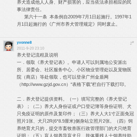
养犬造成他人人身、财产损害的，应当依法承担相应的民
事法律责任。
第六十一条 本条例自2009年7月1日起施行。1997年1
月1日起施行的《广州市养犬管理规定》同时废止。
yvonne8
#
2
2011-9-20 23:10
养犬登记流程及说明
一．领取《养犬登记表》。申请人可以到属地公安派出
所、居委会、社区服务中心、小区物业管理处以及宠物医
院（商店）等处领取，也可以登录广州金盾网
（
http://www.gzjd.gov.cn
）“表格下载”栏自行下载打印。
二．养犬登记提供资料。（一）填写完整的《养犬登记
表》；（二）养犬人身份证或户口登记簿等身份证明、犬
只免疫证明的原件及复印件；（三）养犬人大1寸正面免冠
照片1张、犬只2R(6*8.9厘米)侧身站立照片2张。（四）饲
养绝育犬只的，提交市畜牧兽医行政管理部门的犬只绝育
证明；（五）盲人饲养导盲犬只、肢体重残人士饲养扶助