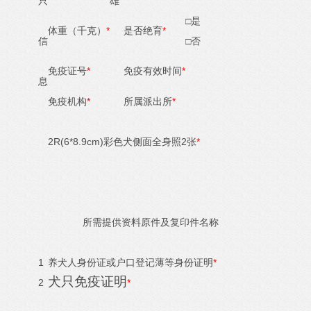
只
雄
□是
*
*
体重（千克）
是否绝育
信
□否
*
*
免疫证号
免疫有效时间
息
*
*
免疫机构
所属派出所
2R(6*8.9cm)
2
*
彩色犬侧面全身照
张
所需提供资料原件及复印件名称
1
*
养犬人身份证或户口登记薄等身份证明
犬只免疫证明
2
*