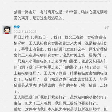
猫猫一路走好，有时离开也是一种幸福，猫猫心里充满着
爱的离开，是它这生最温暖的。
惜缘
#
14
2012-8-13 20:13
周日进站（8月12日），我们一群义工在第一舍检查猫猫
情况时，工人从松狮狗舍那边跑过来大叫，说是被猫咬伤
了，手臂上流着血，我们赶紧问发生什么事，原来管理猫
舍的工人在进松狮的狗舍时，没及时关上第一层防护门，
一只粘人小黑白猫跑了进去隔离门那里，然后又从隔离门
的门洞（我们平时抻手进去开门的那个口）钻了过去，马
上被松狮咬死了。工人为了救猫，结果被极度害怕的猫咬
伤了。猫猫死了，我们知道这也不能太去责怪工人，毕竟
猫猫是从隔离门钻进去的，意外的事情，唉，猫猫，走好
了。
工人那里我们叮嘱他赶紧去打针，虽然站内的动物都打了
疫苗，但为了工人着想，我们再三提醒他要去打针。
后续：这件事情我们本来以为事实是明叔所说的那样，但