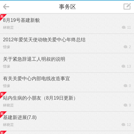
事务区
8月19号基建新貌
林晓芸
11
2012年爱笑天使动物关爱中心年终总结
惜缘
2
关于紧急辞退工人明叔的说明
惜缘
13
有关关爱中心内部电线改造事宜
惜缘
0
站内生病的小朋友（8月19日更新）
林晓芸
9
基建新进展(7.8)
林晓芸
12