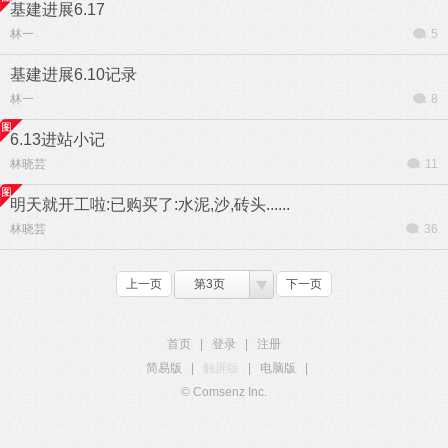
基建进展6.17
林一
5
基建进展6.10记录
林一
8
6.13进站小记
林晓芸
11
明天就开工啦:已购买了:水泥,沙,砖头......
林晓芸
36
上一页
第3页
下一页
首页
|
登录
|
注册
简易版
|
触屏版
|
电脑版
|
© Comsenz Inc.